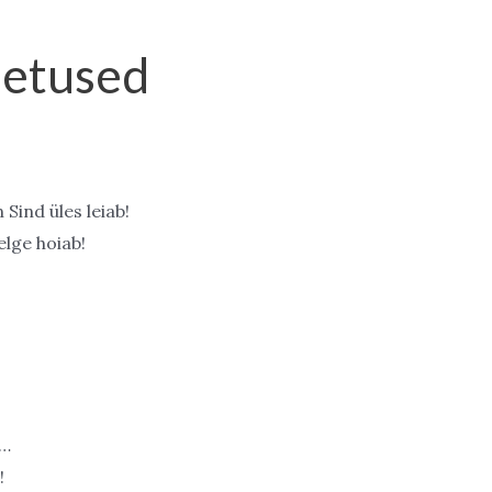
d
letused
 Sind üles leiab!
elge hoiab!
a…
!