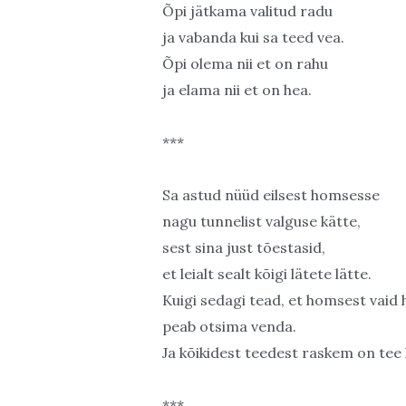
Õpi jätkama valitud radu
ja vabanda kui sa teed vea.
Õpi olema nii et on rahu
ja elama nii et on hea.
***
Sa astud nüüd eilsest homsesse
nagu tunnelist valguse kätte,
sest sina just tõestasid,
et leialt sealt kõigi lätete lätte.
Kuigi sedagi tead, et homsest vaid
peab otsima venda.
Ja kõikidest teedest raskem on tee 
***