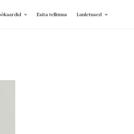
öökaardid
Esita tellimus
Luuletused