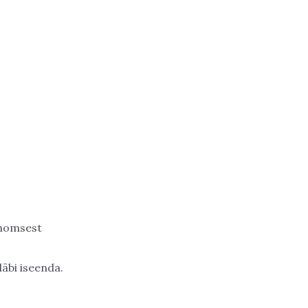
 homsest
läbi iseenda.