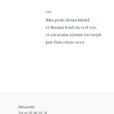
***
Ikka peab olema kindel,
et ilusaim lend on veel ees,
et säravaim sõnum on varjul
just Sinu enese sees.
Ilukaardid
Tel nr 55 96 39 78