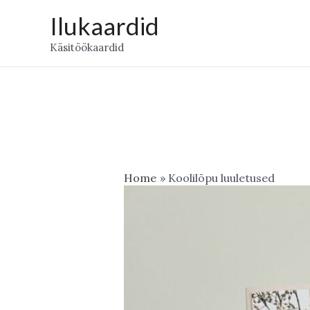
Skip
Ilukaardid
to
Käsitöökaardid
content
Home
Koolilõpu luuletused