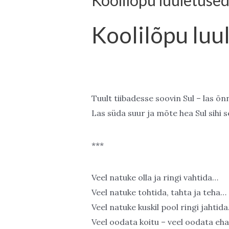
Koolilõpu luuletuse
Koolilõpu luu
Tuult tiibadesse soovin Sul – las õnn
Las süda suur ja mõte hea Sul sihi s
***
Veel natuke olla ja ringi vahtida…
Veel natuke tohtida, tahta ja teha…
Veel natuke kuskil pool ringi jahtid
Veel oodata koitu – veel oodata eha