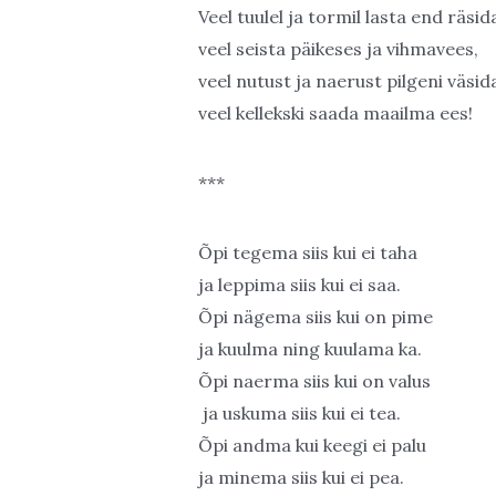
Veel tuulel ja tormil lasta end räsid
veel seista päikeses ja vihmavees,
veel nutust ja naerust pilgeni väsid
veel kellekski saada maailma ees!
***
Õpi tegema siis kui ei taha
ja leppima siis kui ei saa.
Õpi nägema siis kui on pime
ja kuulma ning kuulama ka.
Õpi naerma siis kui on valus
ja uskuma siis kui ei tea.
Õpi andma kui keegi ei palu
ja minema siis kui ei pea.