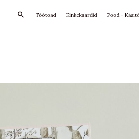
Search
Töötoad
Kinkekaardid
Pood – Käsit