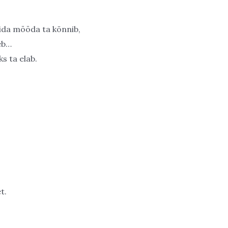
mida mööda ta kõnnib,
leb…
ks ta elab.
t.