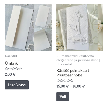
Kaardid
Pulmakaardid käsitööna -
elegantsed ja personaalsed |
Ümbrik
Ilukaardid
Käsitöö pulmakaart –
Hinnanguga
2,00
€
Pruutpaar hõbe
0
/
5
Lisa korvi
Price
Hinnanguga
15,00
€
–
16,00
€
0
range:
/
This
15,00 €
5
Vali
through
product
16,00 €
has