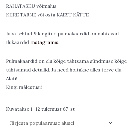
RAHATASKU võimalus
KIIRE TARNE või osta KÄEST KÄTTE
Juba tehtud & kingitud pulmakaardid on nähtavad
Ilukaardid
Instagramis.
Pulmakaardid on elu kõige tähtsama sündmuse kõige
tähtsamad detailid. Ja need hoitakse alles terve elu.
Alati!
Kingi mälestusi!
Sorted
Kuvatakse 1–12 tulemust 67-st
by
popularity