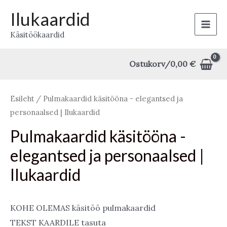
Skip
Ilukaardid
to
Main
Käsitöökaardid
content
Men
Ostukorv/
0,00
€
Esileht
/ Pulmakaardid käsitööna - elegantsed ja
personaalsed | Ilukaardid
Pulmakaardid käsitööna -
elegantsed ja personaalsed |
Ilukaardid
KOHE OLEMAS käsitöö pulmakaardid
TEKST KAARDILE tasuta