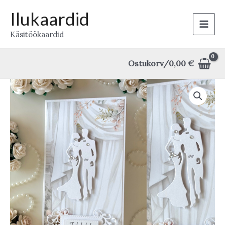
Skip
Ilukaardid
to
Main
Käsitöökaardid
content
Men
Ostukorv/
0,00
€