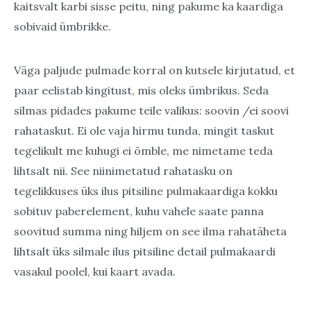
kaitsvalt karbi sisse peitu, ning pakume ka kaardiga
sobivaid ümbrikke.
Väga paljude pulmade korral on kutsele kirjutatud, et
paar eelistab kingitust, mis oleks ümbrikus. Seda
silmas pidades pakume teile valikus: soovin /ei soovi
rahataskut. Ei ole vaja hirmu tunda, mingit taskut
tegelikult me kuhugi ei õmble, me nimetame teda
lihtsalt nii. See niinimetatud rahatasku on
tegelikkuses üks ilus pitsiline pulmakaardiga kokku
sobituv paberelement, kuhu vahele saate panna
soovitud summa ning hiljem on see ilma rahatäheta
lihtsalt üks silmale ilus pitsiline detail pulmakaardi
vasakul poolel, kui kaart avada.