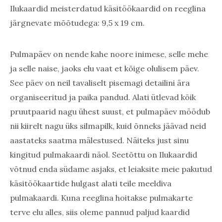
Ilukaardid meisterdatud käsitöökaardid on reeglina
järgnevate mõõtudega: 9,5 x 19 cm.
Pulmapäev on nende kahe noore inimese, selle mehe
ja selle naise, jaoks elu vaat et kõige olulisem päev.
See päev on neil tavaliselt pisemagi detailini ära
organiseeritud ja paika pandud. Alati ütlevad kõik
pruutpaarid nagu ühest suust, et pulmapäev möödub
nii kiirelt nagu üks silmapilk, kuid õnneks jäävad neid
aastateks saatma mälestused. Näiteks just sinu
kingitud pulmakaardi näol. Seetõttu on Ilukaardid
võtnud enda südame asjaks, et leiaksite meie pakutud
käsitöökaartide hulgast alati teile meeldiva
pulmakaardi. Kuna reeglina hoitakse pulmakarte
terve elu alles, siis oleme pannud paljud kaardid