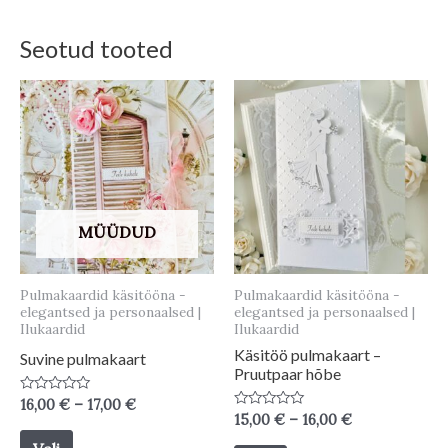
Seotud tooted
MÜÜDUD
Pulmakaardid käsitööna -
Pulmakaardid käsitööna -
elegantsed ja personaalsed |
elegantsed ja personaalsed |
Ilukaardid
Ilukaardid
Käsitöö pulmakaart –
Suvine pulmakaart
Pruutpaar hõbe
Price
Hinnanguga
16,00
€
–
17,00
€
0
Price
Hinnanguga
15,00
€
–
16,00
€
range:
/
0
This
range:
16,00 €
5
/