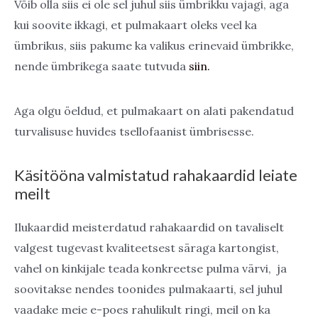
Võib olla siis ei ole sel juhul siis ümbrikku vajagi, aga
kui soovite ikkagi, et pulmakaart oleks veel ka
ümbrikus, siis pakume ka valikus erinevaid ümbrikke,
nende ümbrikega saate tutvuda
siin.
Aga olgu öeldud, et pulmakaart on alati pakendatud
turvalisuse huvides tsellofaanist ümbrisesse.
Käsitööna valmistatud rahakaardid leiate
meilt
Ilukaardid meisterdatud rahakaardid on tavaliselt
valgest tugevast kvaliteetsest säraga kartongist,
vahel on kinkijale teada konkreetse pulma värvi, ja
soovitakse nendes toonides pulmakaarti, sel juhul
vaadake meie e-poes rahulikult ringi, meil on ka