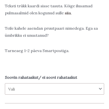
through
Teksti trükk kaardi sisse tasuta. Kõige ilusamad
pulmasalmid olen kogunud sulle
siia.
18,00 €
Teile kahele asendan pruutpaari nimedega. Ega sa
ümbrikku ei unustanud?
Tarneaeg 1-2 päeva Smartpostiga.
Soovin rahataskut/ ei soovi rahataskut