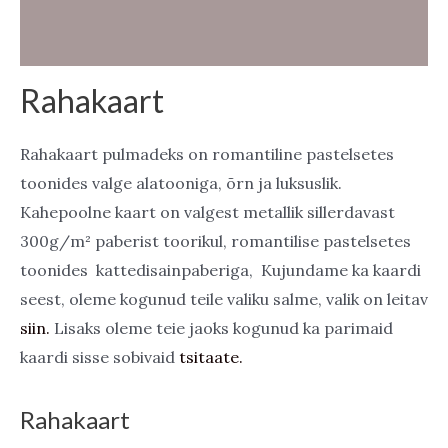
Arvustused (0)
Rahakaart
Rahakaart pulmadeks on romantiline pastelsetes
toonides valge alatooniga, õrn ja luksuslik.
Kahepoolne kaart on valgest metallik sillerdavast
300g/m² paberist toorikul, romantilise pastelsetes
toonides kattedisainpaberiga, Kujundame ka kaardi
seest, oleme kogunud teile valiku salme, valik on leitav
siin.
Lisaks oleme teie jaoks kogunud ka parimaid
kaardi sisse sobivaid
tsitaate.
Rahakaart