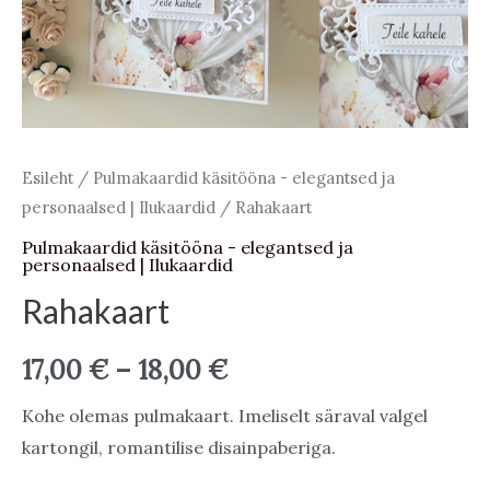
Esileht
/
Pulmakaardid käsitööna - elegantsed ja
personaalsed | Ilukaardid
/ Rahakaart
Pulmakaardid käsitööna - elegantsed ja
personaalsed | Ilukaardid
Rahakaart
Price
17,00
€
–
18,00
€
range:
Kohe olemas pulmakaart. Imeliselt säraval valgel
kartongil, romantilise disainpaberiga.
17,00 €