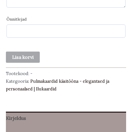
Õnnitlejad
Rahakaart
Lisa korvi
kogus
Tootekood:
-
Kategooria:
Pulmakaardid käsitööna - elegantsed ja
personaalsed | Ilukaardid
Kirjeldus
Lisainfo