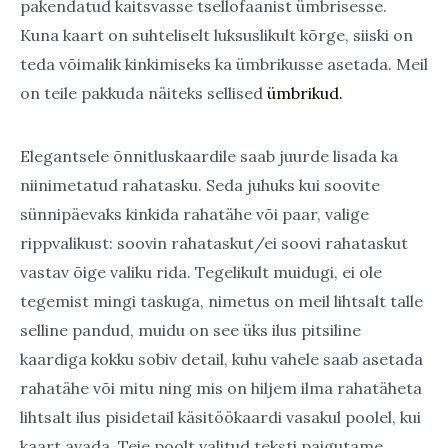
pakendatud kaitsvasse tsellofaanist ümbrisesse.
Kuna kaart on suhteliselt luksuslikult kõrge, siiski on
teda võimalik kinkimiseks ka ümbrikusse asetada. Meil
on teile pakkuda näiteks sellised
ümbrikud.
Elegantsele õnnitluskaardile saab juurde lisada ka
niinimetatud rahatasku. Seda juhuks kui soovite
sünnipäevaks kinkida rahatähe või paar, valige
rippvalikust: soovin rahataskut/ei soovi rahataskut
vastav õige valiku rida. Tegelikult muidugi, ei ole
tegemist mingi taskuga, nimetus on meil lihtsalt talle
selline pandud, muidu on see üks ilus pitsiline
kaardiga kokku sobiv detail, kuhu vahele saab asetada
rahatähe või mitu ning mis on hiljem ilma rahatäheta
lihtsalt ilus pisidetail käsitöökaardi vasakul poolel, kui
kaart avada. Teie poolt valitud teksti paigutame