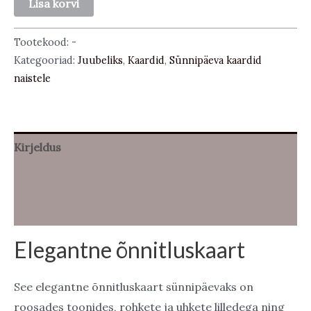
Lisa korvi
õnnitluskaart
kogus
Tootekood:
-
Kategooriad:
Juubeliks
,
Kaardid
,
Sünnipäeva kaardid
naistele
Kirjeldus
Lisainfo
Arvustused (0)
Elegantne õnnitluskaart
See elegantne õnnitluskaart sünnipäevaks on
roosades toonides, rohkete ja uhkete lilledega ning