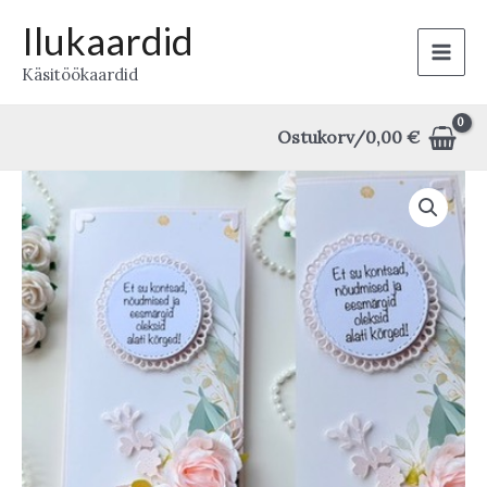
Skip
Ilukaardid
to
Main
Käsitöökaardid
content
Men
Ostukorv/
0,00
€