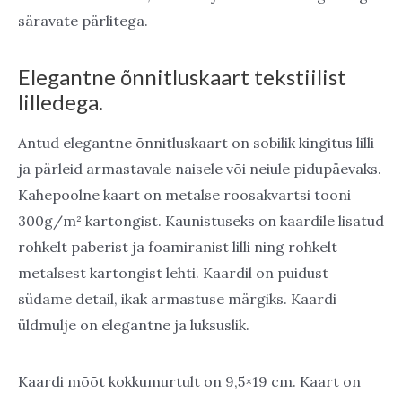
säravate pärlitega.
Elegantne õnnitluskaart tekstiilist
lilledega.
Antud elegantne õnnitluskaart on sobilik kingitus lilli
ja pärleid armastavale naisele või neiule pidupäevaks.
Kahepoolne kaart on metalse roosakvartsi tooni
300g/m² kartongist. Kaunistuseks on kaardile lisatud
rohkelt paberist ja foamiranist lilli ning rohkelt
metalsest kartongist lehti. Kaardil on puidust
südame detail, ikak armastuse märgiks. Kaardi
üldmulje on elegantne ja luksuslik.
Kaardi mõõt kokkumurtult on 9,5×19 cm. Kaart on