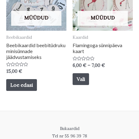
may
may
be
be
MÜÜDUD
MÜÜDUD
chosen
chosen
on
on
Beebikaardid
Kaardid
the
the
Beebikaardid beebitüdruku
Flamingoga sünnipäeva
minisünnade
kaart
product
product
jäädvustamiseks
page
page
Price
Hinnanguga
6,00
€
–
7,00
€
0
range:
Hinnanguga
15,00
€
/
This
0
6,00 €
5
Vali
/
through
5
product
Loe edasi
7,00 €
has
multiple
variants.
The
options
Ilukaardid
Tel nr 55 96 39 78
may