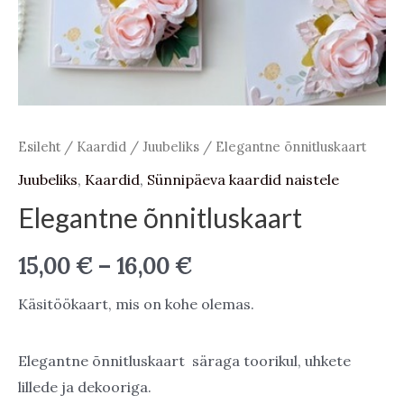
Esileht
/
Kaardid
/
Juubeliks
/ Elegantne õnnitluskaart
Juubeliks
,
Kaardid
,
Sünnipäeva kaardid naistele
Elegantne õnnitluskaart
Price
15,00
€
–
16,00
€
range:
Käsitöökaart, mis on kohe olemas.
15,00 €
Elegantne õnnitluskaart säraga toorikul, uhkete
through
lillede ja dekooriga.