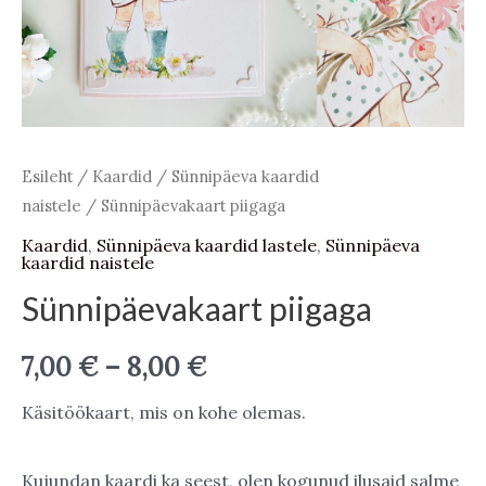
Esileht
/
Kaardid
/
Sünnipäeva kaardid
naistele
/ Sünnipäevakaart piigaga
Kaardid
,
Sünnipäeva kaardid lastele
,
Sünnipäeva
kaardid naistele
Sünnipäevakaart piigaga
Price
7,00
€
–
8,00
€
range:
Käsitöökaart, mis on kohe olemas.
7,00 €
Kujundan kaardi ka seest, olen kogunud ilusaid salme