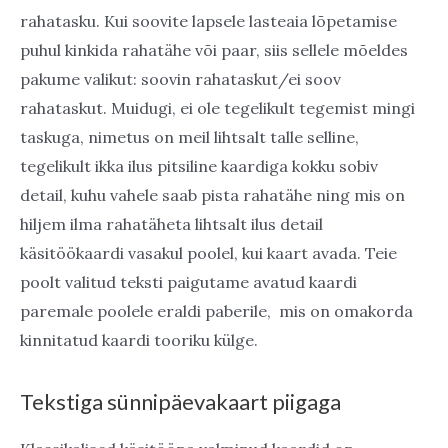
rahatasku. Kui soovite lapsele lasteaia lõpetamise
puhul kinkida rahatähe või paar, siis sellele mõeldes
pakume valikut: soovin rahataskut/ei soov
rahataskut. Muidugi, ei ole tegelikult tegemist mingi
taskuga, nimetus on meil lihtsalt talle selline,
tegelikult ikka ilus pitsiline kaardiga kokku sobiv
detail, kuhu vahele saab pista rahatähe ning mis on
hiljem ilma rahatäheta lihtsalt ilus detail
käsitöökaardi vasakul poolel, kui kaart avada. Teie
poolt valitud teksti paigutame avatud kaardi
paremale poolele eraldi paberile, mis on omakorda
kinnitatud kaardi tooriku külge.
Tekstiga sünnipäevakaart piigaga