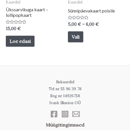
on
Kaardid
Kaardid
the
the
Ükssarvikuga kaart –
Sünnipäevakaart poisile
product
lollipopkaart
product
page
Price
Hinnanguga
5,00
€
–
6,00
€
page
0
Hinnanguga
15,00
€
range:
/
0
This
5,00 €
5
/
Vali
through
5
Loe edasi
product
6,00 €
has
multiple
variants.
The
Ilukaardid
options
Tel nr 55 96 39 78
may
Reg nr 14926758
be
Ivask Illusion OÜ
chosen
on
Müügitingimused
the