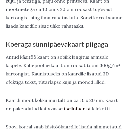
kuju, ja tekstiga, palju õnne printsess. Kaart on
mõõtmetega ca 10 cm x 20 cm roosast tugevast
kartongist ning ilma rahataskuta. Soovi korral saame
lisada kaardile sisse uhke rahatasku.
Koeraga sünnipäevakaart piigaga
Antud käsitöö kaart on sobilik kingitus armsale
laspele. Kahepoolne kaart on roosat tooni 300g/m²
kartongist. Kaunistuseks on kaardile lisatud 3D
efektiga tekst, tütarlapse kuju ja mõned lilled.
Kaardi mõõt kokku murtult on ca 10 x 20 cm. Kaart
on pakendatud kaitsvasse
tsellofaanist
kilekotti.
Soovi korral saab käsitöökaardile lisada niinimetatud