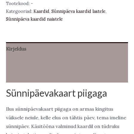
kogus
Tootekood:
-
Kategooriad:
Kaardid
,
Sünnipäeva kaardid lastele
,
Sünnipäeva kaardid naistele
Kirjeldus
Lisainfo
Arvustused (0)
Sünnipäevakaart piigaga
Ilus sünnipäevakaart piigaga on armas kingitus
väiksele neiule, kelle elus on tähtis päev, tema imeline
sünnipäev. Käsitööna valminud kaardil on tüdruku