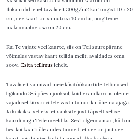
Klassikalised käsitööna valminud kaardid on
Ilukaardid lehel tavaliselt 300g/m2 kartongist 10 x 20
cm, see kaart on samuti ca 10 cm lai, ning teine
maksimaalne osa on 20 cm.
Kui Te vajate veel kaarte, siis on Teil suurepärane
võimalus vastav kaart tellida meilt, avaldades oma
soovi
Esita tellimus
lehelt.
Tavaliselt valmivad meie käsitöökaartide tellimused
ligikaudu 3-5 päeva jooksul, kuid erandkorras oleme
vajadusel kiirsoovidele vastu tulnud ka lühema ajaga.
Ja kõik ikka selleks, et saaksite just täpselt sellise
kaardi nagu Teile meeldiks. Sest olgem ausad, küll on
hea kui kaarti üle andes tunned, et see on just see
kaart, mis hinges kinkida soovid, ikka hoole ja