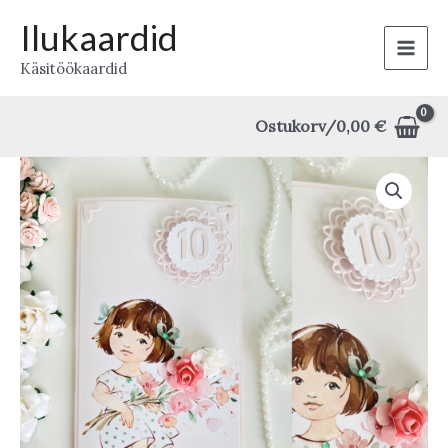
Skip
Ilukaardid
to
Main
Käsitöökaardid
content
Men
Ostukorv/
0,00
€