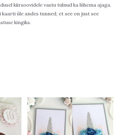
dusel kiirsoovidele vastu tulnud ka lühema ajaga.
ui kaarti üle andes tunned, et see on just see
stuse kingiks.