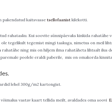
n pakendatud kaitsvasse
tsellofaanist
kilekotti.
tud rahatasku. Kui soovite sünnipäevaks kinkida rahatähe võ
e tegelikult tegemist mingi taskuga, nimetus on meil lihtsalt 
 rahatähe ning mis on hiljem ilma rahatäheta lihtsalt ilus de
 paremale poolele eraldi paberile, mis on omakorda kinnita
des.
aardid lehel 300g/m2 kartongist.
e võimalus vastav kaart tellida meilt, avaldades oma soovi
E