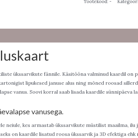
kogus
Tootekood:
-
Kategoor
luskaart
liste ükssarvikute fännile. Käsitööna valminud kaardil on p
kartonigist lipukesed januse alus ning mõned roosad sillerd
apse vanus. Soovi korral saab lisada kaardile sünnipäeva l
äevalapse vanusega.
ele neiule, kes armastab ükssarvikute müstilist maailma, il
ks on kaardile lisatud roosa ükssarvik ja 3D efektiga ehk r