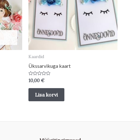
Kaardid
Ükssarvikuga kaart
Hinnanguga
10,00
€
0
/
5
Lisa korvi
Müügitingimused