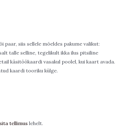
i paar, siis sellele mõeldes pakume valikut:
talle selline, tegelikult ikka ilus pitsiline
tail käsitöökaardi vasakul poolel, kui kaart avada.
tud kaardi tooriku külge.
sita tellimus
lehelt.