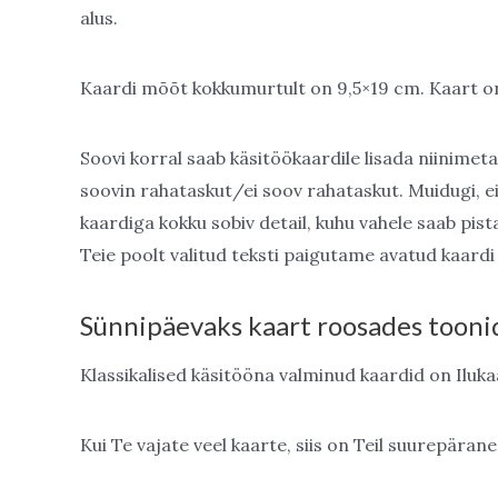
alus.
Kaardi mõõt kokkumurtult on 9,5×19 cm. Kaart o
Soovi korral saab käsitöökaardile lisada niinimeta
soovin rahataskut/ei soov rahataskut. Muidugi, ei ol
kaardiga kokku sobiv detail, kuhu vahele saab pista
Teie poolt valitud teksti paigutame avatud kaardi
Sünnipäevaks kaart roosades tooni
Klassikalised käsitööna valminud kaardid on Iluk
Kui Te vajate veel kaarte, siis on Teil suurepäran