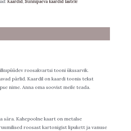
iad:
Kaardid
,
Sünnipäeva kaardid lastele
ilkupüüdev roosakvartsi tooni ükssarvik.
avad pärlid. Kaardil on kaardi toonis tekst
apse nime. Anna oma soovist meile teada.
u ja sära. Kahepoolne kaart on metalse
uumilised roosast kartonigist lipukett ja vanuse