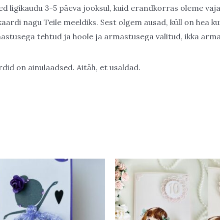
ed ligikaudu 3-5 päeva jooksul, kuid erandkorras oleme vaja
se kaardi nagu Teile meeldiks. Sest olgem ausad, küll on hea k
rmastusega tehtud ja hoole ja armastusega valitud, ikka arma
did on ainulaadsed. Aitäh, et usaldad.