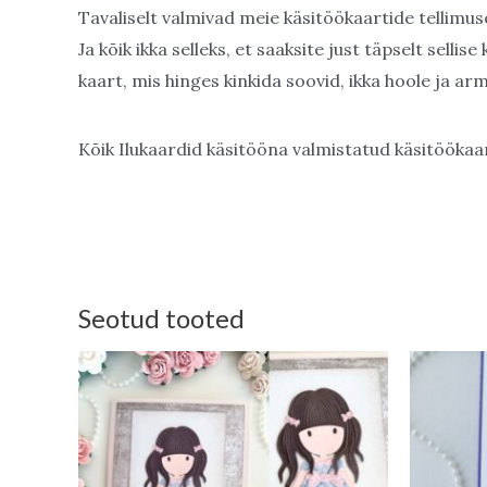
Tavaliselt valmivad meie käsitöökaartide tellimus
Ja kõik ikka selleks, et saaksite just täpselt selli
kaart, mis hinges kinkida soovid, ikka hoole ja a
Kõik Ilukaardid käsitööna valmistatud käsitöökaar
Seotud tooted