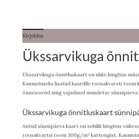
Kirjeldus
Lisainfo
Arvustused (0)
Ükssarvikuga õnnit
Ükssarvikuga õnnitluskaart on uhke kingitus müsti
Kaunistuseks lisatud kaardile roosakvarsti tooni 
õnnesoovid ning vajadusel muudetav sünnipäeva l
Ükssarvikuga õnnitluskaart sünnip
Antud sünnipäeva kaart on sobilik kingitus väikes
roosakvartsi tooni 300g/m² kartongist. Kaunistuse