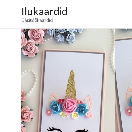
Skip
Ilukaardid
to
Käsitöökaardid
content