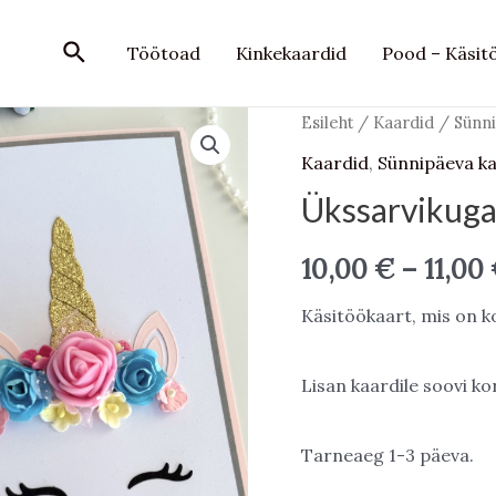
Search
Töötoad
Kinkekaardid
Pood – Käsit
Esileht
/
Kaardid
/
Sünni
Kaardid
,
Sünnipäeva ka
Ükssarvikuga
10,00
€
–
11,00
Käsitöökaart, mis on 
Lisan kaardile soovi k
Tarneaeg 1-3 päeva.