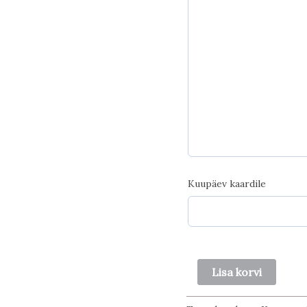
Kuupäev kaardile
Ükssarvikuga
Lisa korvi
õnnitluskaart