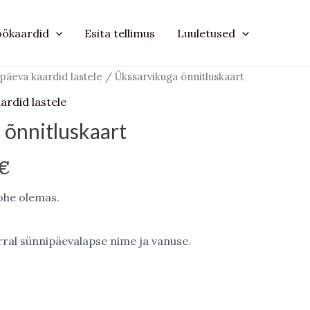
öökaardid
Esita tellimus
Luuletused
päeva kaardid lastele
/ Ükssarvikuga õnnitluskaart
ardid lastele
 õnnitluskaart
Price
€
range:
kohe olemas.
10,00 €
orral sünnipäevalapse nime ja vanuse.
through
11,00 €