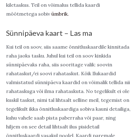
kiletaskus. Teil on võimalus tellida kaardi
mõõtmetega sobiv
ümbrik.
Sünnipäeva kaart – Las ma
Kui teil on soov, siis saame õnnitluskaardile kinnitada
raha jaoks tasku. Juhul kui teil on soov kinkida
sünnipäevaks raha, siis sooritage valik: soovin
rahataskut/ei soovi rahataskut. Kõik Ilukaardid
valmistatud sünnipäeva kaardid on võimalik tellida nii
rahataskuga või ilma rahataskuta. No tegelikult ei ole
kuskil taskut, nimi tal lihtsalt selline meil, tegemist on
tegelikult ikka õnnitluskaardiga sobiva kauni detailiga,
kuhu vahele saab pista paberraha või paar, ning
hiljem on see detail lihtsalt ilus pisidetail
õnnitluskaardi vasakul poolel. Kaardi paremale