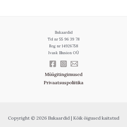
27,00 €
12,00 €
has
has
multiple
multiple
variants.
variants.
The
The
Ilukaardid
options
options
Tel nr 55 96 39 78
may
may
Reg nr 14926758
Ivask Illusion OÜ
be
be
chosen
chosen
on
on
Müügitingimused
the
the
Privaatsuspoliitika
product
product
page
page
Copyright © 2026 Ilukaardid | Kõik õigused kaitstud