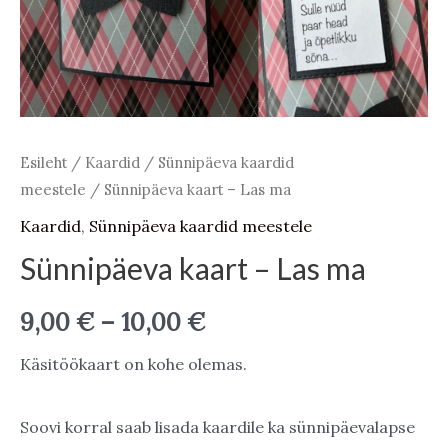
Esileht
/
Kaardid
/
Sünnipäeva kaardid
meestele
/ Sünnipäeva kaart – Las ma
Kaardid
,
Sünnipäeva kaardid meestele
Sünnipäeva kaart – Las ma
Price
9,00
€
–
10,00
€
range:
Käsitöökaart on kohe olemas.
9,00 €
Soovi korral saab lisada kaardile ka sünnipäevalapse