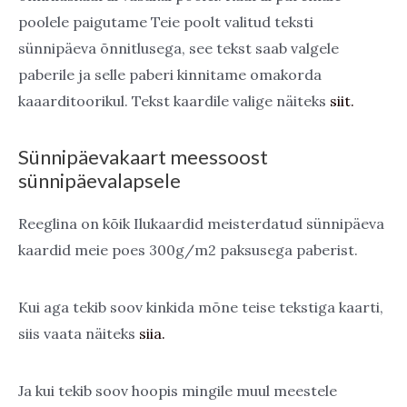
poolele paigutame Teie poolt valitud teksti
sünnipäeva õnnitlusega, see tekst saab valgele
paberile ja selle paberi kinnitame omakorda
kaaarditoorikul. Tekst kaardile valige näiteks
siit.
Sünnipäevakaart meessoost
sünnipäevalapsele
Reeglina on kõik Ilukaardid meisterdatud sünnipäeva
kaardid meie poes 300g/m2 paksusega paberist.
Kui aga tekib soov kinkida mõne teise tekstiga kaarti,
siis vaata näiteks
siia.
Ja kui tekib soov hoopis mingile muul meestele