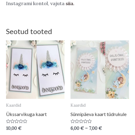
Instagrami kontol, vajuta
siia.
Seotud tooted
Kaardid
Kaardid
Ükssarvikuga kaart
Sünnipäeva kaart tüdrukule
Price
Hinnanguga
Hinnanguga
10,00
€
6,00
€
–
7,00
€
0
0
range: