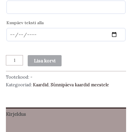
Kuupäev teksti alla
Sünnipäeva
Lisa korvi
kaart
-
Tootekood:
-
Las
Kategooriad:
Kaardid
,
Sünnipäeva kaardid meestele
ma
kogus
Kirjeldus
Lisainfo