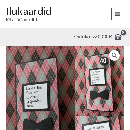
Skip
Ilukaardid
to
Main
Käsitöökaardid
content
Men
Ostukorv/
0,00
€