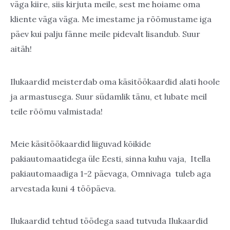
väga kiire, siis kirjuta meile, sest me hoiame oma
kliente väga väga. Me imestame ja rõõmustame iga
päev kui palju fänne meile pidevalt lisandub. Suur
aitäh!
Ilukaardid meisterdab oma käsitöökaardid alati hoole
ja armastusega. Suur südamlik tänu, et lubate meil
teile rõõmu valmistada!
Meie käsitöökaardid liiguvad kõikide
pakiautomaatidega üle Eesti, sinna kuhu vaja, Itella
pakiautomaadiga 1-2 päevaga, Omnivaga tuleb aga
arvestada kuni 4 tööpäeva.
Ilukaardid tehtud töödega saad tutvuda Ilukaardid