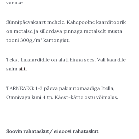
through
vanuse.
10,00 €
Sünnipäevakaart mehele. Kahepoolne kaarditoorik
on metalse ja sillerdava pinnaga metalselt musta
tooni 300g/m² kartongist.
Tekst Ilukaardidile on alati hinna sees. Vali kaardile
salm
siit.
TARNEAEG: 1-2 päeva pakiautomaadiga Itella,
Omnivaga kuni 4 tp. Käest-kätte ostu võimalus.
Soovin rahataskut/ ei soovi rahataskut