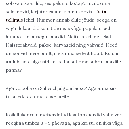
sobivale kaardile, siis palun edastage meile oma
salasoovid, kirjutades meile oma soovist
Esita
tellimus
lehel. Huumor annab elule jõudu, seega on
väga Ilukaardid kaartide seas väga populaarsed
humoorika lausega kaardid. Näiteks selline tekst:
Naisterahvaid, pakse, karvaseid ning vahvaid! Need
on soovid meie poolt, ise kanna sellest hoolt! Kuidas
undub, kas julgeksid sellist lauset oma sõbra kaardile
panna?
Aga võibolla on Sul veel julgem lause? Aga anna siis
tulla, edasta oma lause meile.
Kõik Ilukaardid meiserdatud käsitöökaardid valmivad
reeglina umbes 3 – 5 päevaga, aga kui sul on ikka väga