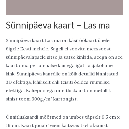
Arvustused (0)
Sünnipäeva kaart – Las ma
Sünnipäeva kaart Las ma on käsitöökaart ühele
õigele Eesti mehele. Sageli ei soovita meessoost
sünnipäevalapsele sitse ja satse kinkida, seega on see
kaart oma personaalse lausega igati asjakohane
kink. Sünnipäeva kaardile on kõik detailid kinnitatud
3D efektiga, kihiliselt ehk teisiti öeldes ruumilise
efektiga. Kahepoolega õnnitluskaart on metallik
sinist tooni 300g/m² kartongist.
Õnnitluskaardi mõõtmed on umbes täpselt 9,5 cm x
19 cm. Kaart jõuab teieni kaitsvas tsellofaanist